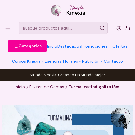
Categorías
Inicio
Destacados
Promociones - Ofertas
Cursos Kinexia
Esencias Florales
Nutrición
Contacto
Mundo Kinexia: Creando un Mundo Mejor
Inicio
Elíxires de Gemas
Turmalina-Indigolita 15ml