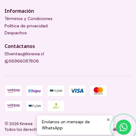
Información
Términos y Condiciones
Política de privacidad
Despachos
Contáctanos
ventas@kinexia.cl
56966087808
Envíanos un mensaje de
2026 Kinexia.
WhatsApp
Todos los derechos reservados.
Desarrollado por Jumpseller
.