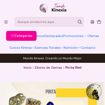
Categorías
Inicio
Destacados
Promociones - Ofertas
Cursos Kinexia
Esencias Florales
Nutrición
Contacto
Mundo Kinexia: Creando un Mundo Mejor
Inicio
Elíxires de Gemas
Pirita 15ml