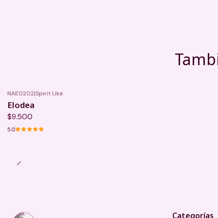
Tambi
NAE0202
|
Spirit Like
Elodea
$9.500
5.0
Categorías