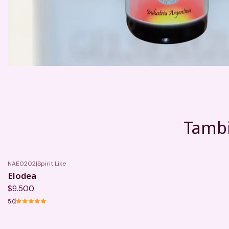
Tambi
NAE0202
|
Spirit Like
Elodea
$9.500
5.0