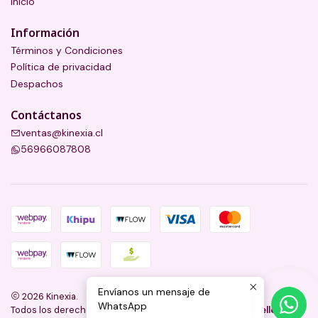
Inicio
Información
Términos y Condiciones
Política de privacidad
Despachos
Contáctanos
ventas@kinexia.cl
56966087808
Envíanos un mensaje de
2026 Kinexia.
WhatsApp
Todos los derechos reservados.
Desarrollado por Jumpseller
.