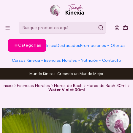
Categorías
Inicio
Destacados
Promociones - Ofertas
Cursos Kinexia
Esencias Florales
Nutrición
Contacto
Mundo Kinexia: Creando un Mundo Mejor
Inicio
Esencias Florales
Flores de Bach
Flores de Bach 30ml
Water Violet 30ml