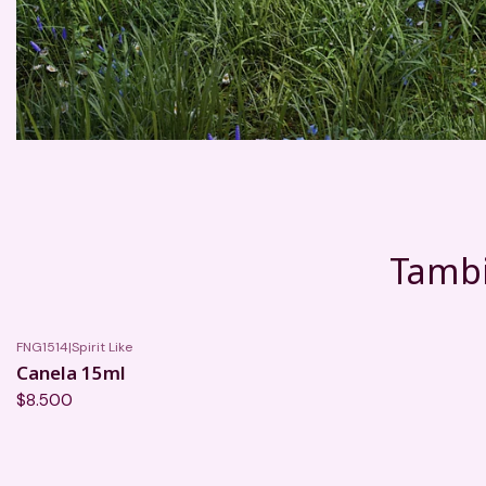
Tambi
FNG1514
|
Spirit Like
Canela 15ml
$8.500