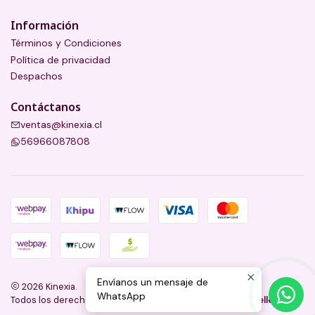
Información
Términos y Condiciones
Política de privacidad
Despachos
Contáctanos
ventas@kinexia.cl
56966087808
Envíanos un mensaje de
2026 Kinexia.
WhatsApp
Todos los derechos reservados.
Desarrollado por Jumpseller
.