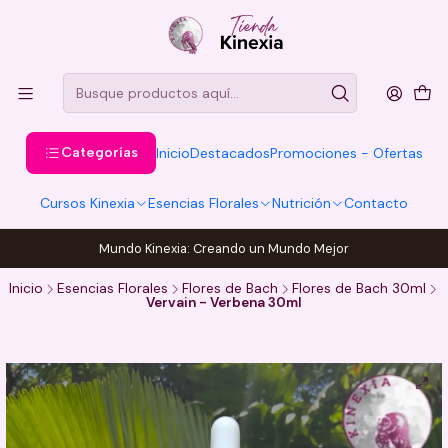
Categorías
Inicio
Destacados
Promociones - Ofertas
Cursos Kinexia
Esencias Florales
Nutrición
Contacto
Mundo Kinexia: Creando un Mundo Mejor
Inicio
Esencias Florales
Flores de Bach
Flores de Bach 30ml
Vervain - Verbena 30ml