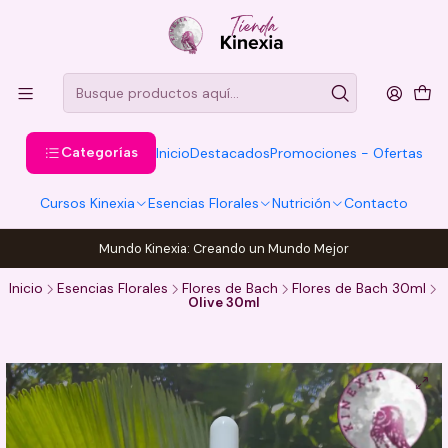
Categorías
Inicio
Destacados
Promociones - Ofertas
Cursos Kinexia
Esencias Florales
Nutrición
Contacto
Mundo Kinexia: Creando un Mundo Mejor
Inicio
Esencias Florales
Flores de Bach
Flores de Bach 30ml
Olive 30ml