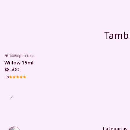
Tambi
FB1538
|
Spirit Like
Willow 15ml
$8.500
5.0
Categorías