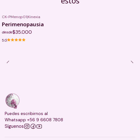
estos
CK-PMenop01
|
Kinexia
Perimenopausia
$35.000
desde
5.0
Puedes escribirnos al
Whatsapp +56 9 6608 7808
Síguenos