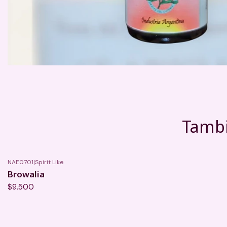
Tambi
NAE0701
|
Spirit Like
Browalia
$9.500