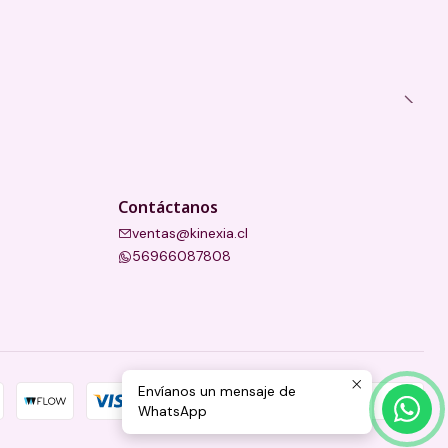
Contáctanos
ventas@kinexia.cl
56966087808
Envíanos un mensaje de
WhatsApp