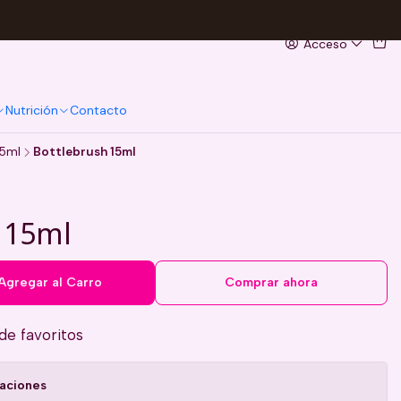
Acceso
Nutrición
Contacto
15ml
Bottlebrush 15ml
 15ml
Agregar al Carro
Comprar ahora
 de favoritos
caciones