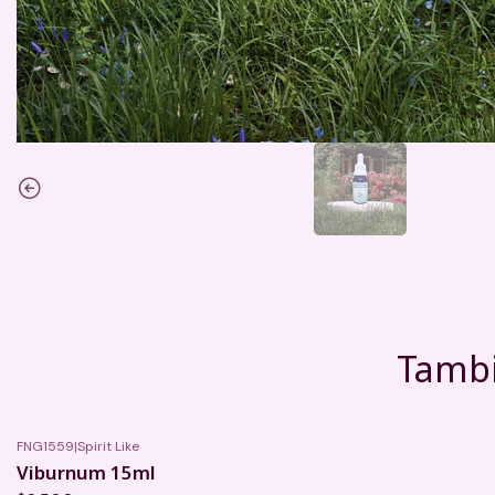
Tambi
FNG1559
|
Spirit Like
Viburnum 15ml