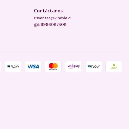
Contáctanos
ventas@kinexia.cl
56966087808