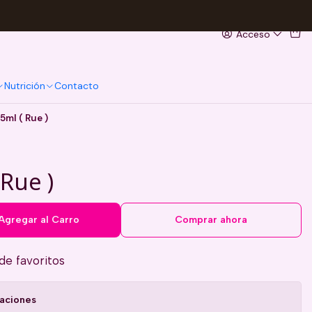
Acceso
Nutrición
Contacto
5ml ( Rue )
Rue )
Agregar al Carro
Comprar ahora
 de favoritos
caciones