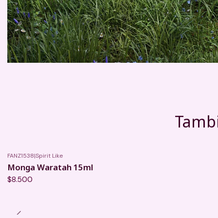
Tambi
FANZ1538
|
Spirit Like
Monga Waratah 15ml
$8.500