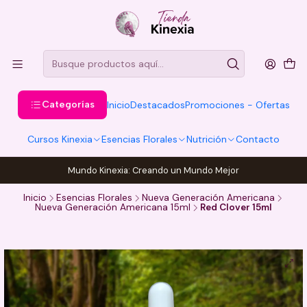
Categorías
Inicio
Destacados
Promociones - Ofertas
Cursos Kinexia
Esencias Florales
Nutrición
Contacto
Mundo Kinexia: Creando un Mundo Mejor
Inicio
Esencias Florales
Nueva Generación Americana
Nueva Generación Americana 15ml
Red Clover 15ml