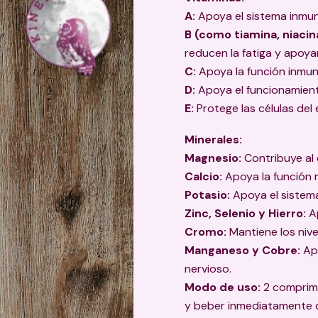
A:
Apoya el sistema inmun
B (como tiamina, niacina
reducen la fatiga y apoya
C:
Apoya la función inmun
D:
Apoya el funcionamient
E:
Protege las células del 
Minerales:
Magnesio:
Contribuye al e
Calcio:
Apoya la función 
Potasio:
Apoya el sistema
Zinc, Selenio y Hierro:
Ap
Cromo:
Mantiene los nive
Manganeso y Cobre:
Apo
nervioso.
Modo de uso:
2 comprimi
y beber inmediatamente d