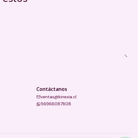
Contáctanos
ventas@kinexia.cl
56966087808