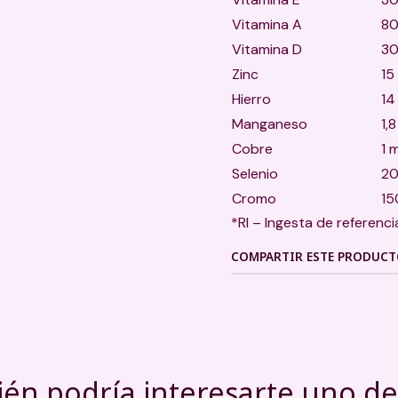
Vitamina A
80
Vitamina D
30
Zinc
15
Hierro
14
Manganeso
1,
Cobre
1 
Selenio
20
Cromo
15
*RI – Ingesta de referenci
COMPARTIR ESTE PRODUC
én podría interesarte uno de