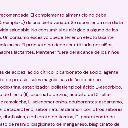
a recomendada. El complemento alimenticio no debe
 (reemplazo) de una dieta variada. Se recomienda una dieta
 vida saludable. No consumir si es alérgico a alguno de los
o. Un consumo excesivo puede tener un efecto laxante.
ilalanina. El producto no debe ser utilizado por niños,
dres lactantes. Mantener fuera del alcance de los niños
s de acidez: ácido cítrico, bicarbonato de sodio; agente
ato de potasio, sales magnésicas de ácido cítrico,
dextrina, estabilizador: polietilenglicol; ácido L-ascórbico,
o de hierro (II), picolinato de zinc, acetato de DL-alfa-
de remolacha, L-selenometionina, edulcorantes: aspartamo,
te: betacaroteno; sabor natural de limón con otros sabores
o, riboflavina, clorhidrato de tiamina, D-pantotenato de
etato de retinilo, bisglicinato de manganeso, bisglicinato de