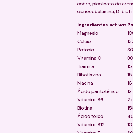
cobre, picolinato de crom
cianocobalamina, D-bioti
Ingredientes activos
Po
Magnesio
10
Calcio
12
Potasio
30
Vitamina C
80
Tiamina
15
Riboflavina
15
Niacina
16
Ácido pantoténico
12
Vitamina B6
2 
Biotina
15
Ácido fólico
40
Vitamina B12
10
Vitamina E
30