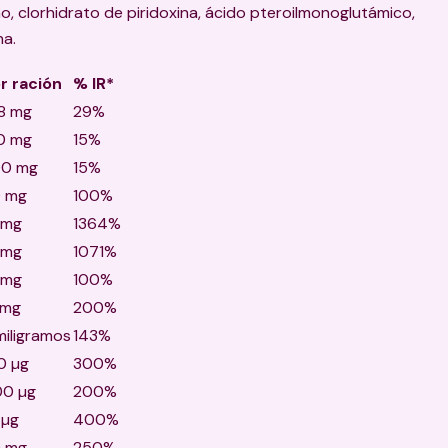
o, clorhidrato de piridoxina, ácido pteroilmonoglutámico,
na.
r ración
% IR*
8 mg
29%
0 mg
15%
0 mg
15%
 mg
100%
 mg
1364%
 mg
1071%
 mg
100%
 mg
200%
miligramos
143%
0 µg
300%
0 µg
200%
 µg
400%
 mg
250%