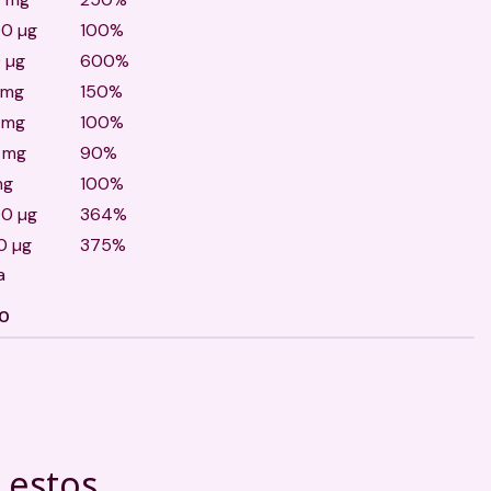
0 µg
100%
 µg
600%
 mg
150%
 mg
100%
8 mg
90%
mg
100%
0 µg
364%
0 µg
375%
a
TO
 estos