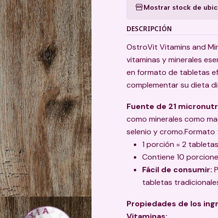
Mostrar stock de ubi
DESCRIPCIÓN
OstroVit Vitamins and Mi
vitaminas y minerales esen
en formato de tabletas e
complementar su dieta dia
Fuente de 21 micronutr
como minerales como magne
selenio y cromo.Formato 
1 porción = 2 tableta
Contiene 10 porcione
Fácil de consumir:
P
tabletas tradicionale
Propiedades de los ing
Vitaminas: