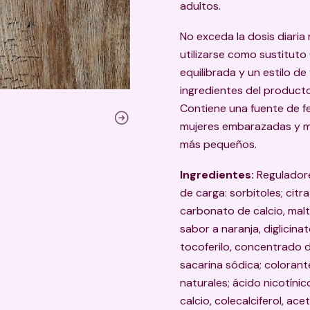
adultos.
No exceda la dosis diari
utilizarse como sustituto
equilibrada y un estilo de
ingredientes del product
Contiene una fuente de fen
mujeres embarazadas y ma
más pequeños.
Ingredientes:
Reguladore
de carga: sorbitoles; citr
carbonato de calcio, malto
sabor a naranja, diglicinat
tocoferilo, concentrado 
sacarina sódica; coloran
naturales; ácido nicotínic
calcio, colecalciferol, ac