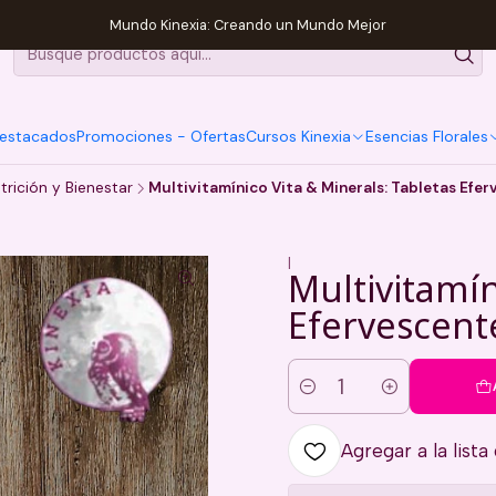
Mundo Kinexia: Creando un Mundo Mejor
estacados
Promociones - Ofertas
Cursos Kinexia
Esencias Florales
trición y Bienestar
Multivitamínico Vita & Minerals: Tabletas Efe
|
Multivitamín
Efervescent
Cantidad
Agregar a la lista