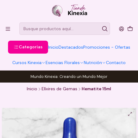
Categorías
Inicio
Destacados
Promociones - Ofertas
Cursos Kinexia
Esencias Florales
Nutrición
Contacto
Mundo Kinexia: Creando un Mundo Mejor
Inicio
Elíxires de Gemas
Hematite 15ml