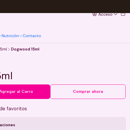
Acceso
Nutrición
Contacto
15ml
Dogwood 15ml
5ml
Agregar al Carro
Comprar ahora
 de favoritos
caciones