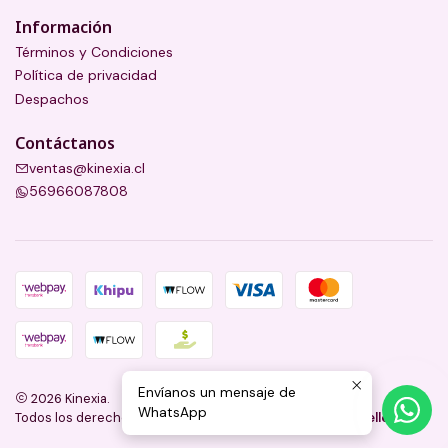
Información
Términos y Condiciones
Política de privacidad
Despachos
Contáctanos
ventas@kinexia.cl
56966087808
Envíanos un mensaje de
2026 Kinexia.
WhatsApp
Todos los derechos reservados.
Desarrollado por Jumpseller
.