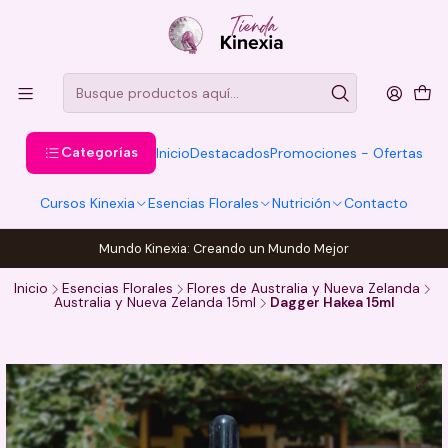
Categorías
Inicio
Destacados
Promociones - Ofertas
Cursos Kinexia
Esencias Florales
Nutrición
Contacto
Mundo Kinexia: Creando un Mundo Mejor
Inicio
Esencias Florales
Flores de Australia y Nueva Zelanda
Australia y Nueva Zelanda 15ml
Dagger Hakea 15ml