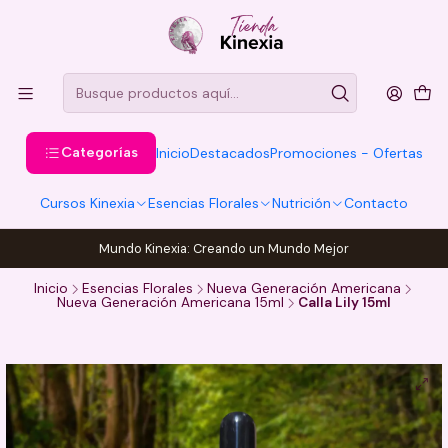
Categorías
Inicio
Destacados
Promociones - Ofertas
Cursos Kinexia
Esencias Florales
Nutrición
Contacto
Mundo Kinexia: Creando un Mundo Mejor
Inicio
Esencias Florales
Nueva Generación Americana
Nueva Generación Americana 15ml
Calla Lily 15ml