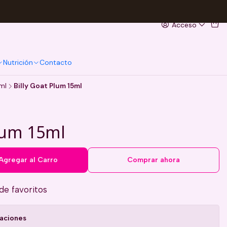
Acceso
Nutrición
Contacto
ml
Billy Goat Plum 15ml
Plum 15ml
Agregar al Carro
Comprar ahora
 de favoritos
caciones